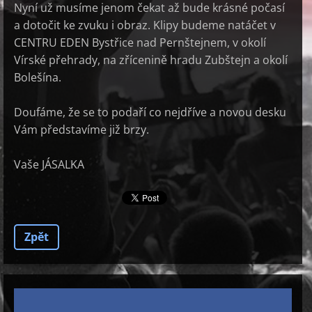
Nyní už musíme jenom čekat až bude krásné počasí
a dotočit ke zvuku i obraz. Klipy budeme natáčet v
CENTRU EDEN Bystřice nad Pernštejnem, v okolí
Vírské přehrady, na zřícenině hradu Zubštejn a okolí
Bolešína.
Doufáme, že se to podaří co nejdříve a novou desku
Vám představíme již brzy.
Vaše JÁSALKA
Zpět