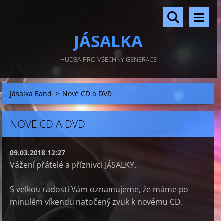
JÁSALKA
HUDBA PRO VŠECHNY GENERACE
Jásalka Band
>
Nové CD a DVD
NOVÉ CD A DVD
09.03.2018 12:27
Vážení přátelé a příznivci JÁSALKY.
S velkou radostí Vám oznamujeme, že máme po
minulém víkendu natočený zvuk k novému CD.