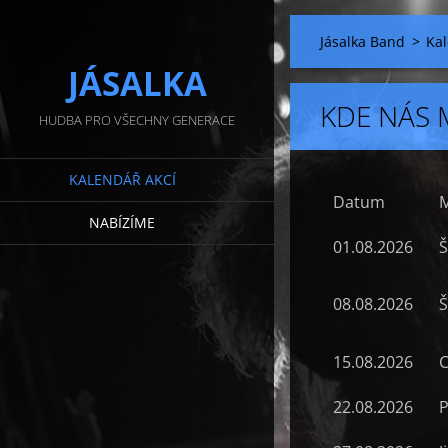
Jásalka Band
>
Kal
JÁSALKA
KDE NÁS 
HUDBA PRO VŠECHNY GENERACE
KALENDÁŘ AKCÍ
Datum
M
NABÍZÍME
01.08.2026
Š
08.08.2026
Š
15.08.2026
C
22.08.2026
P