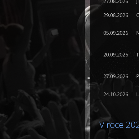
27.08.2026
J
29.08.2026
O
05.09.2026
N
20.09.2026
T
27.09.2026
P
24.10.2026
L
V roce 202