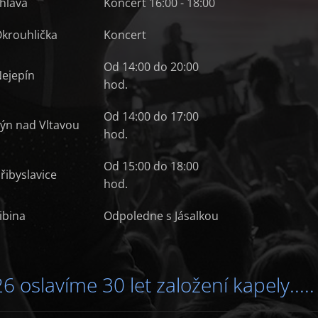
ihlava
Koncert 16:00 - 18:00
krouhlička
Koncert
Od 14:00 do 20:00
ejepín
hod.
Od 14:00 do 17:00
ýn nad Vltavou
hod.
Od 15:00 do 18:00
řibyslavice
hod.
ibina
Odpoledne s Jásalkou
6 oslavíme 30 let založení kapely.....