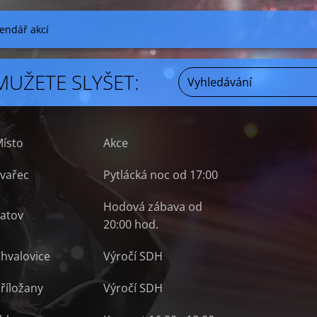
endář akcí
MUŽETE SLYŠET:
ísto
Akce
vařec
Pytlácká noc od 17:00
Hodová zábava od
atov
20:00 hod.
hvalovice
Výročí SDH
říložany
Výročí SDH